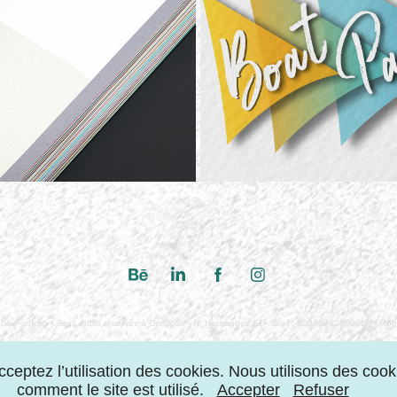
be Portfolio • Tous droits réservés à Grincolor - N. Hernandez EI • Siret : 80940942800020 • Ro
acceptez l’utilisation des cookies. Nous utilisons des c
comment le site est utilisé.
Accepter
Refuser