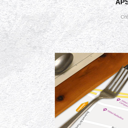
APS
Cré