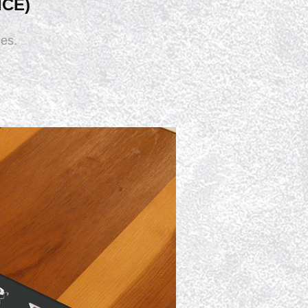
ICE)
les.