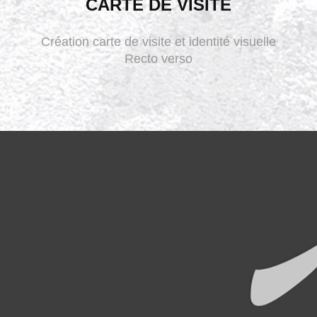
CARTE DE VISITE
Création carte de visite et identité visuelle
Recto verso